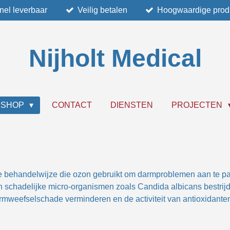
nel leverbaar
Veilig betalen
Hoogwaardige prod
Nijholt Medical
BSHOP
CONTACT
DIENSTEN
PROJECTEN
ve behandelwijze die ozon gebruikt om darmproblemen aan te 
schadelijke micro-organismen zoals Candida albicans bestrij
armweefselschade verminderen en de activiteit van antioxidante