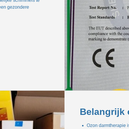
elijke schimmels te
 een gezondere
Belangrijk
Ozon darmtherapie is