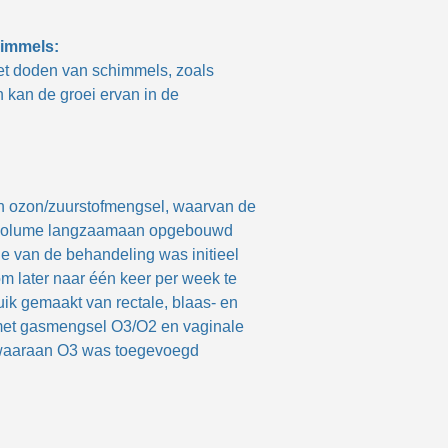
himmels:
 het doden van schimmels, zoals
 kan de groei ervan in de
n ozon/zuurstofmengsel, waarvan de
t volume langzaamaan opgebouwd
e van de behandeling was initieel
om later naar één keer per week te
uik gemaakt van rectale, blaas- en
e met gasmengsel O3/O2 en vaginale
 waaraan O3 was toegevoegd