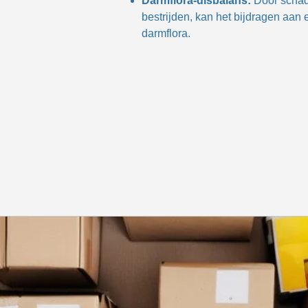
Darmflora-disbalans:
Door schad
bestrijden, kan het bijdragen aan
darmflora.