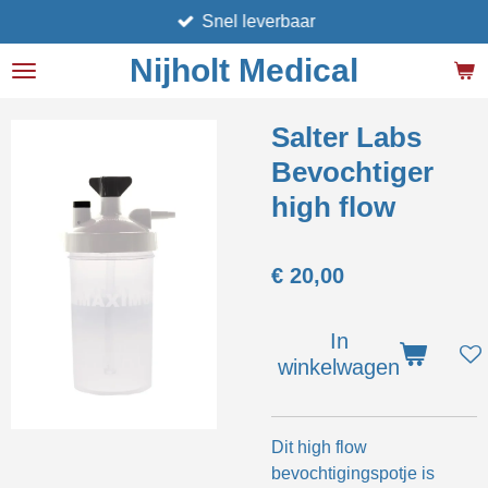
Snel leverbaar
Ga
direct
Nijholt Medical
naar
de
hoofdinhoud
Salter Labs
Bevochtiger
high flow
€ 20,00
In
winkelwagen
Dit high flow
bevochtigingspotje is