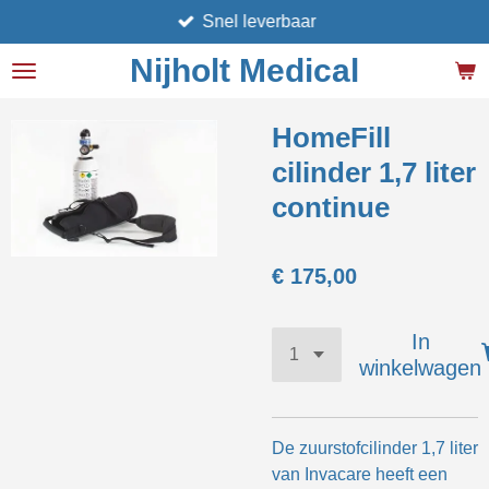
Snel leverbaar
Ga
direct
Nijholt Medical
naar
de
hoofdinhoud
HomeFill
cilinder 1,7 liter
continue
€ 175,00
In
winkelwagen
De zuurstofcilinder 1,7 liter
van Invacare heeft een