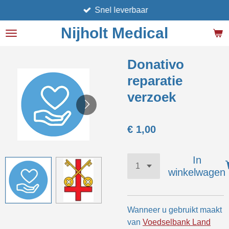
Snel leverbaar
Ga
direct
Nijholt Medical
naar
de
hoofdinhoud
Donativo
reparatie
verzoek
€ 1,00
In
winkelwagen
Wanneer u gebruikt maakt
van
Voedselbank Land